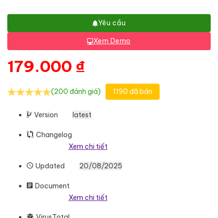
Yêu cầu
Xem Demo
179.000
₫
(200 đánh giá)
1190 đã bán
Version
latest
Changelog
Xem chi tiết
Updated
20/08/2025
Document
Xem chi tiết
VirusTotal