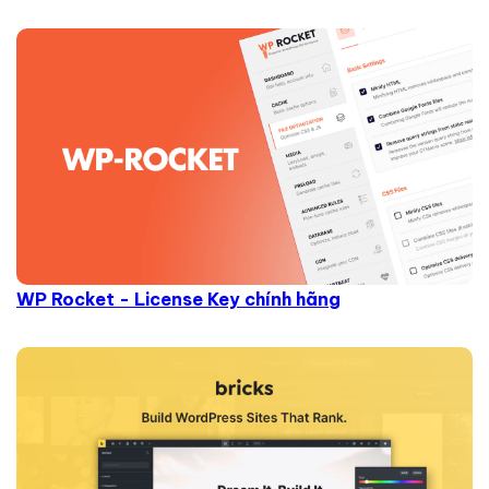
WP Rocket - License Key chính hãng