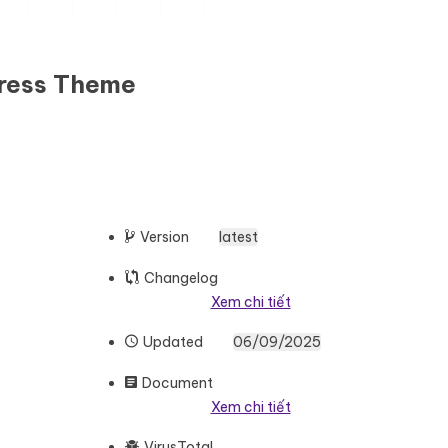
Press Theme
Version
latest
Changelog
Xem chi tiết
Updated
06/09/2025
Document
Xem chi tiết
VirusTotal