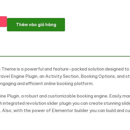
Tourvide - Tour Travel Booking Elementor Wordpress Theme Wo
Thêm vào giỏ hàng
Theme is a powerful and feature-packed solution designed to t
avel Engine Plugin, an Activity Section, Booking Options, and s
ngaging and efficient online booking platform.
Plugin, a robust and customizable booking engine. Easily manag
 integrated revolution slider plugin you can create stunning sli
. Also, with the power of Elementor builder you can build and c