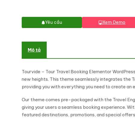
Yêu cầu
Xem Demo
Mô tả
Tourvide – Tour Travel Booking Elementor WordPress 
new heights. This theme seamlessly integrates the Tr
providing you with everything you need to create an e
Our theme comes pre-packaged with the Travel Engine 
giving your users a seamless booking experience. With
featured destinations, promotions, and special offers