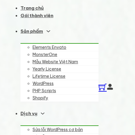
Trang chủ
Gói thành viên
Sản phẩm
Elements Envato
MonsterOne
Mẫu Website Việt Nam
Yearly License
Lifetime License
WordPress
PHP Scripts
Shopify
Dịch vụ
Sửa lỗi WordPress cơ bản