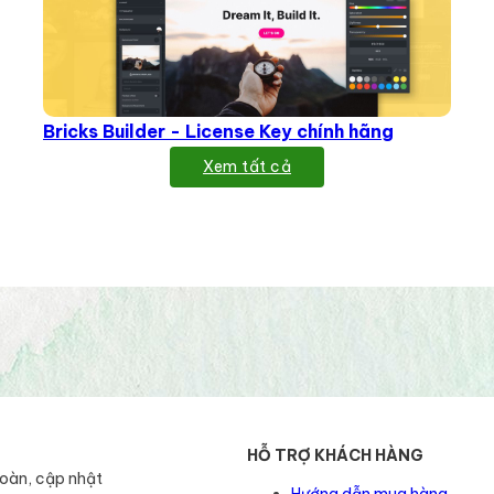
Bricks Builder - License Key chính hãng
Xem tất cả
HỖ TRỢ KHÁCH HÀNG
toàn, cập nhật