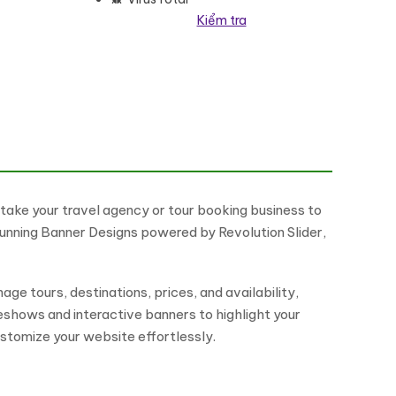
Kiểm tra
rdPress Theme số lượng
ake your travel agency or tour booking business to
tunning Banner Designs powered by Revolution Slider,
e tours, destinations, prices, and availability,
deshows and interactive banners to highlight your
ustomize your website effortlessly.