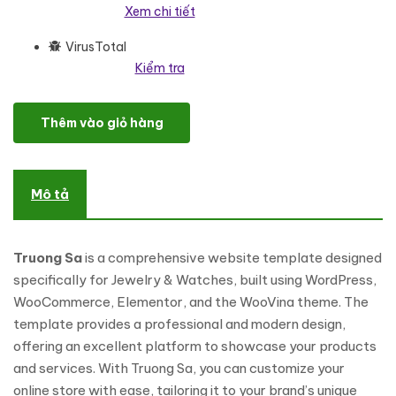
Xem chi tiết
VirusTotal
Kiểm tra
Truong Sa - Jewelry & Watches Online Store Theme WooComme
Thêm vào giỏ hàng
Mô tả
Truong Sa
is a comprehensive website template designed
specifically for Jewelry & Watches, built using WordPress,
WooCommerce, Elementor, and the WooVina theme. The
template provides a professional and modern design,
offering an excellent platform to showcase your products
and services. With Truong Sa, you can customize your
online store with ease, tailoring it to your brand’s unique