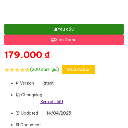
Yêu cầu
Xem Demo
179.000
₫
(200 đánh giá)
1003 đã bán
Version
latest
Changelog
Xem chi tiết
Updated
14/04/2025
Document