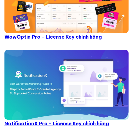
WowOptin Pro - License Key chính hãng
NotificationX Pro - License Key chính hãng