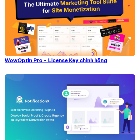
WowOptin Pro - License Key chính hãng