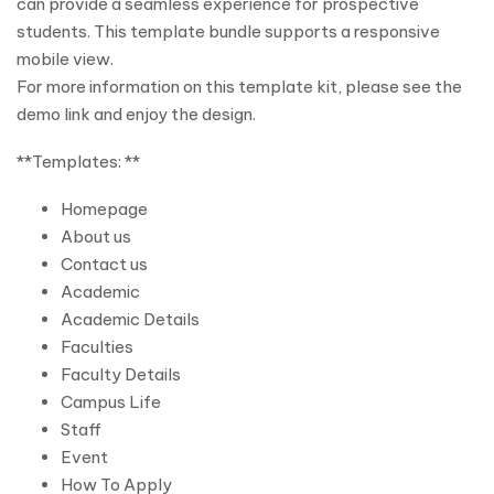
can provide a seamless experience for prospective
students. This template bundle supports a responsive
mobile view.
For more information on this template kit, please see the
demo link and enjoy the design.
**Templates: **
Homepage
About us
Contact us
Academic
Academic Details
Faculties
Faculty Details
Campus Life
Staff
Event
How To Apply