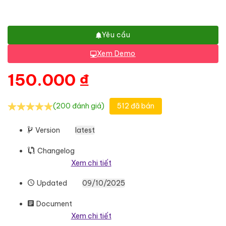
Yêu cầu
Xem Demo
150.000
₫
(200 đánh giá)
512 đã bán
Version
latest
Changelog
Xem chi tiết
Updated
09/10/2025
Document
Xem chi tiết