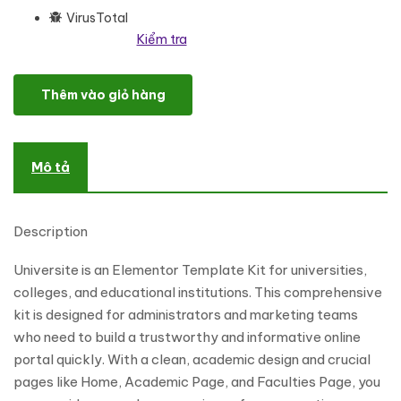
VirusTotal
Kiểm tra
Universite - University & School Education Elementor Template Ki
Thêm vào giỏ hàng
Mô tả
Description
Universite is an Elementor Template Kit for universities,
colleges, and educational institutions. This comprehensive
kit is designed for administrators and marketing teams
who need to build a trustworthy and informative online
portal quickly. With a clean, academic design and crucial
pages like Home, Academic Page, and Faculties Page, you