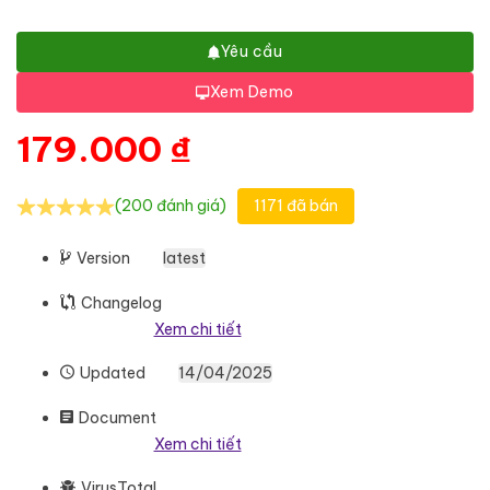
Yêu cầu
Xem Demo
179.000
₫
(200 đánh giá)
1171 đã bán
Version
latest
Changelog
Xem chi tiết
Updated
14/04/2025
Document
Xem chi tiết
VirusTotal