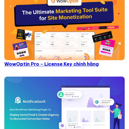
WowOptin Pro - License Key chính hãng