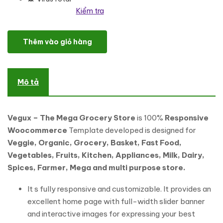
Kiểm tra
Vegux - The Mega Grocery Store WooCommerce Theme số lượn
Thêm vào giỏ hàng
Mô tả
Vegux – The Mega Grocery Store
is 100%
Responsive
Woocommerce
Template developed is designed for
Veggie, Organic, Grocery, Basket, Fast Food,
Vegetables, Fruits, Kitchen, Appliances, Milk, Dairy,
Spices, Farmer, Mega and multi purpose store.
It s fully responsive and customizable. It provides an
excellent home page with full-width slider banner
and interactive images for expressing your best