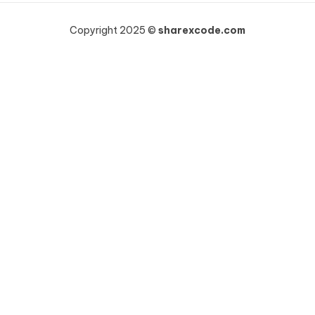
Copyright 2025 ©
sharexcode.com
Khách hàng HOÀNG NHƯ VINH vừa mua
WooCommerce Wholesale Prices Premium
6 giờ trước