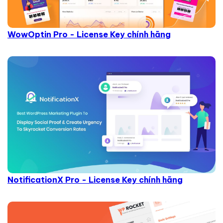
WowOptin Pro - License Key chính hãng
NotificationX Pro - License Key chính hãng