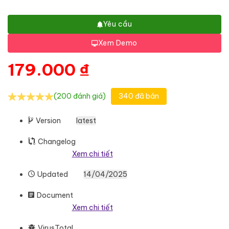
Yêu cầu
Xem Demo
179.000
₫
(200 đánh giá)
340 đã bán
Version
latest
Changelog
Xem chi tiết
Updated
14/04/2025
Document
Xem chi tiết
VirusTotal