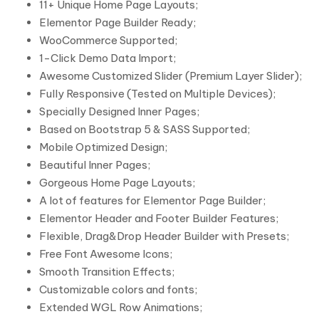
11+ Unique Home Page Layouts;
Elementor Page Builder Ready;
WooCommerce Supported;
1-Click Demo Data Import;
Awesome Customized Slider (Premium Layer Slider);
Fully Responsive (Tested on Multiple Devices);
Specially Designed Inner Pages;
Based on Bootstrap 5 & SASS Supported;
Mobile Optimized Design;
Beautiful Inner Pages;
Gorgeous Home Page Layouts;
A lot of features for Elementor Page Builder;
Elementor Header and Footer Builder Features;
Flexible, Drag&Drop Header Builder with Presets;
Free Font Awesome Icons;
Smooth Transition Effects;
Customizable colors and fonts;
Extended WGL Row Animations;