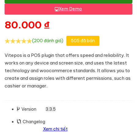
Xem Demo
80.000
₫
(200 đánh giá)
505 đã bán
Vitepos is a POS plugin that offers speed and reliability. It
works on any device and screen size, and uses the latest
technology and woocommerce standards. It allows you to
create and assign roles with different permissions, such as
cashier or manager.
Version
3.3.5
Changelog
Xem chi tiết