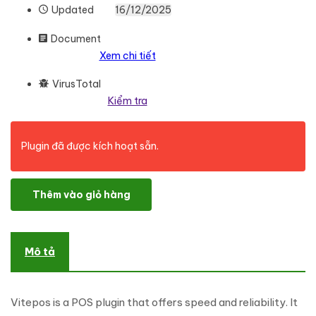
Updated
16/12/2025
Document
Xem chi tiết
VirusTotal
Kiểm tra
Plugin đã được kích hoạt sẵn.
Vitepos Pro số lượng
Thêm vào giỏ hàng
Mô tả
Vitepos is a POS plugin that offers speed and reliability. It