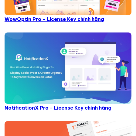
WowOptin Pro - License Key chính hãng
NotificationX Pro - License Key chính hãng