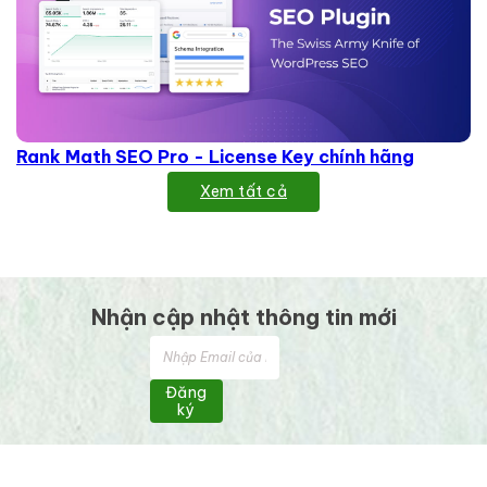
Rank Math SEO Pro - License Key chính hãng
Xem tất cả
Nhận cập nhật thông tin mới
Đăng
ký