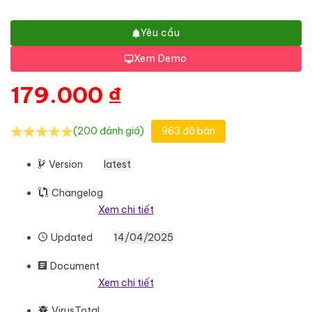
Yêu cầu
Xem Demo
179.000
₫
(200 đánh giá)
963 đã bán
Version
latest
Changelog
Xem chi tiết
Updated
14/04/2025
Document
Xem chi tiết
VirusTotal