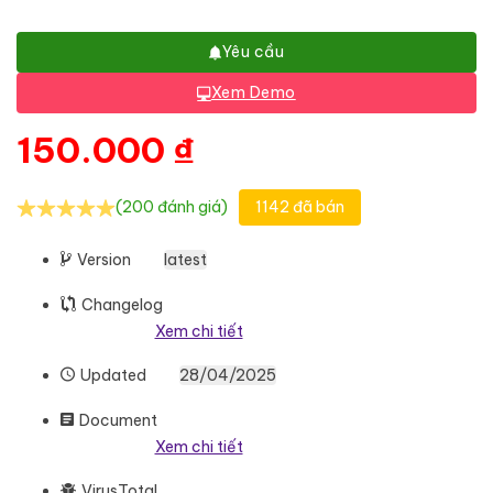
Yêu cầu
Xem Demo
150.000
₫
(200 đánh giá)
1142 đã bán
Version
latest
Changelog
Xem chi tiết
Updated
28/04/2025
Document
Xem chi tiết
VirusTotal