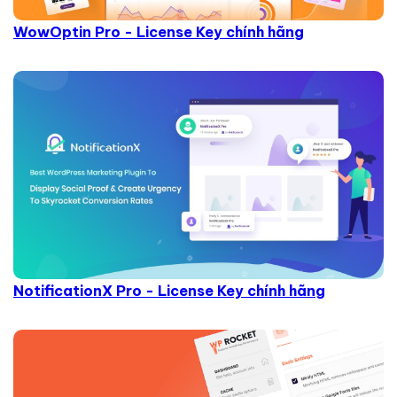
WowOptin Pro - License Key chính hãng
NotificationX Pro - License Key chính hãng