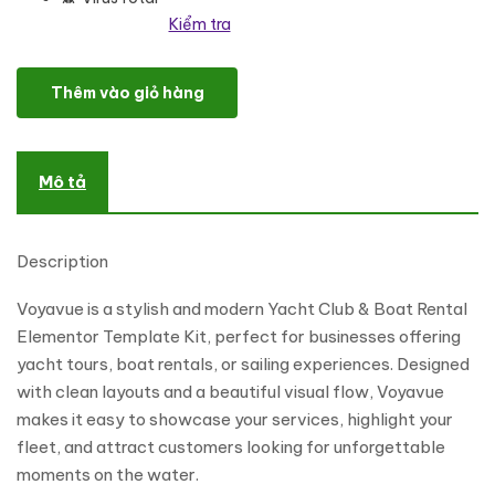
Kiểm tra
Voyavue - Yacht Club & Boat Rental Elementor Template Kit số l
Thêm vào giỏ hàng
Mô tả
Description
Voyavue is a stylish and modern Yacht Club & Boat Rental
Elementor Template Kit, perfect for businesses offering
yacht tours, boat rentals, or sailing experiences. Designed
with clean layouts and a beautiful visual flow, Voyavue
makes it easy to showcase your services, highlight your
fleet, and attract customers looking for unforgettable
moments on the water.