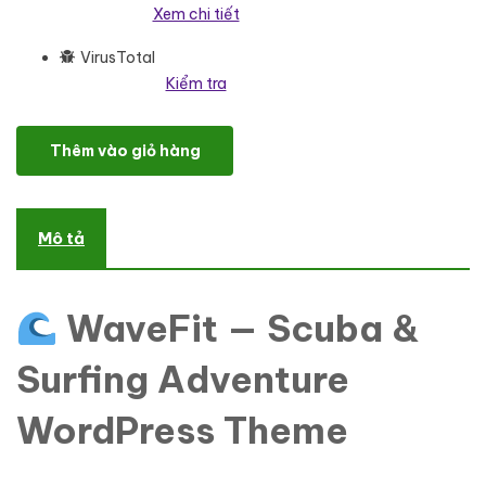
Xem chi tiết
VirusTotal
Kiểm tra
WaveFit - Scuba and Surfing Driving Multipurpose Responsive W
Thêm vào giỏ hàng
Mô tả
WaveFit — Scuba &
Surfing Adventure
WordPress Theme