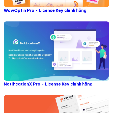
WowOptin Pro - License Key chính hãng
NotificationX Pro - License Key chính hãng