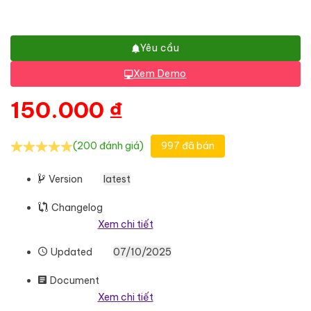
Yêu cầu
Xem Demo
150.000
₫
(200 đánh giá)
997 đã bán
Version
latest
Changelog
Xem chi tiết
Updated
07/10/2025
Document
Xem chi tiết