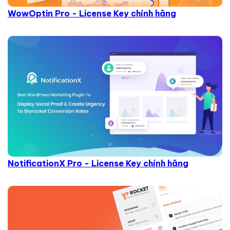
WowOptin Pro - License Key chính hãng
NotificationX Pro - License Key chính hãng