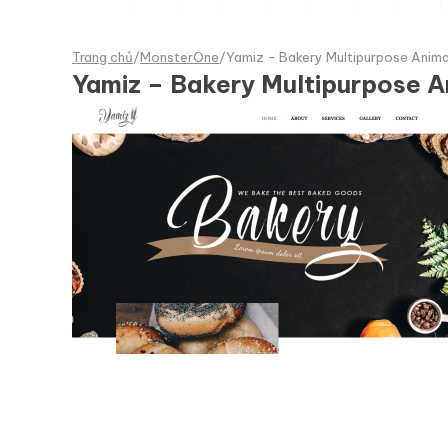
Trang chủ
/
MonsterOne
/
Yamiz - Bakery Multipurpose Ani
Yamiz – Bakery Multipurpose