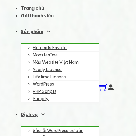
Trang chủ
Gói thành viên
Sản phẩm
Elements Envato
MonsterOne
Mẫu Website Việt Nam
Yearly License
Lifetime License
WordPress
PHP Scripts
Shopify
Dịch vụ
Sửa lỗi WordPress cơ bản