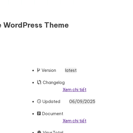
me WordPress Theme
Version
latest
Changelog
Xem chi tiết
Updated
06/09/2025
Document
Xem chi tiết
VirusTotal