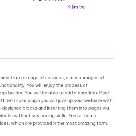
Kiểm tra
heme WordPress Theme số lượng
 demonstrate a range of services, a menu, images of
ctionality. You will enjoy the process of
e builder. You will be able to add a parallax effect
th JetTricks plugin you will jazz up your website with
e-designed blocks and inserting them into pages via
 blocks without any coding skills. Yamiz theme
ices, which are provided in the most amazing form.