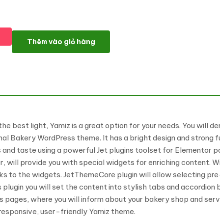
Yamiz - Bakery Multipurpose Animated WordPress Elementor T
Thêm vào giỏ hàng
 the best light, Yamiz is a great option for your needs. You will
 Bakery WordPress theme. It has a bright design and strong fun
nd taste using a powerful Jet plugins toolset for Elementor pag
 will provide you with special widgets for enriching content. Wi
cks to the widgets. JetThemeCore plugin will allow selecting pr
 plugin you will set the content into stylish tabs and accordion
s pages, where you will inform about your bakery shop and serv
responsive, user-friendly Yamiz theme.