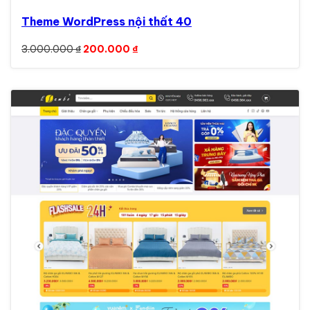
Theme WordPress nội thất 40
Giá gốc là: 3.000.000 ₫.
Giá hiện tại là: 200.000 ₫.
3.000.000
₫
200.000
₫