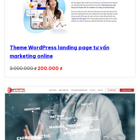
Theme WordPress landing page tư vấn
marketing online
Giá gốc là: 3.000.000 ₫.
Giá hiện tại là: 200.000 ₫.
3.000.000
₫
200.000
₫