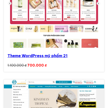
Theme WordPress mỹ phẩm 21
Giá gốc là: 1.100.000 ₫.
Giá hiện tại là: 700.000 ₫.
1.100.000
₫
700.000
₫