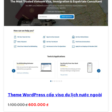
Theme WordPress cấp visa du lịch nước ngoài
Giá gốc là: 1.100.000 ₫.
Giá hiện tại là: 600.000 ₫.
1.100.000
₫
600.000
₫