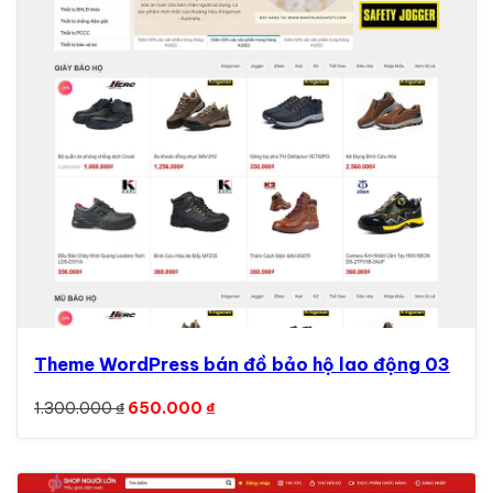
Theme WordPress bán đồ bảo hộ lao động 03
Giá gốc là: 1.300.000 ₫.
Giá hiện tại là: 650.000 ₫.
1.300.000
₫
650.000
₫