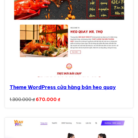
Theme WordPress cửa hàng bán heo quay
Giá gốc là: 1.300.000 ₫.
Giá hiện tại là: 670.000 ₫.
1.300.000
₫
670.000
₫