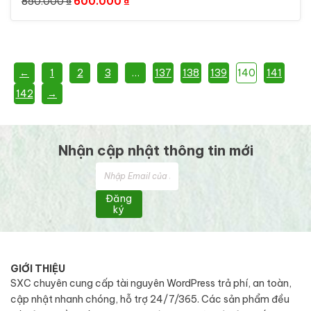
Giá gốc là: 850.000 ₫.
Giá hiện tại là: 600.000 ₫.
850.000
₫
600.000
₫
←
1
2
3
…
137
138
139
140
141
142
→
Nhận cập nhật thông tin mới
Đăng
ký
GIỚI THIỆU
SXC chuyên cung cấp tài nguyên WordPress trả phí, an toàn,
cập nhật nhanh chóng, hỗ trợ 24/7/365. Các sản phẩm đều