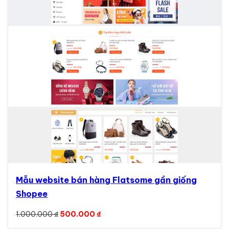
Mẫu website bán hàng Flatsome gần giống
Shopee
Giá gốc là: 1.000.000 ₫.
Giá hiện tại là: 500.000 ₫.
1.000.000
₫
500.000
₫