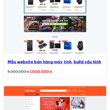
Mẫu website bán hàng máy tính, build cấu hình
Giá gốc là: 5.000.000 ₫.
Giá hiện tại là: 1.000.000 ₫.
5.000.000
₫
1.000.000
₫