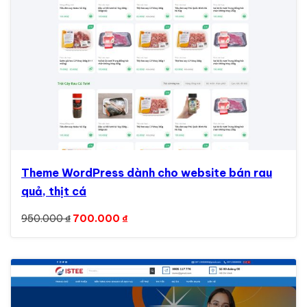
Theme WordPress dành cho website bán rau
quả, thịt cá
Giá gốc là: 950.000 ₫.
Giá hiện tại là: 700.000 ₫.
950.000
₫
700.000
₫