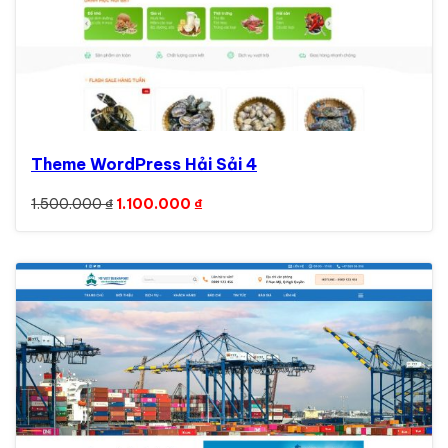
Theme WordPress Hải Sải 4
Giá gốc là: 1.500.000 ₫.
Giá hiện tại là: 1.100.000 ₫.
1.500.000
₫
1.100.000
₫