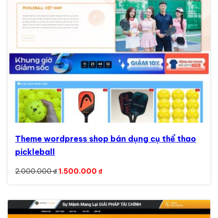
Theme wordpress shop bán dụng cụ thể thao
pickleball
Giá gốc là: 2.000.000 ₫.
Giá hiện tại là: 1.500.000 ₫.
2.000.000
₫
1.500.000
₫