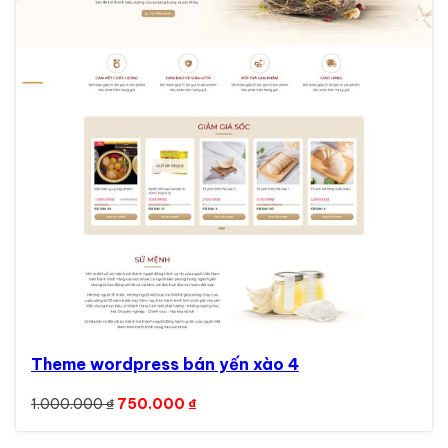
Theme wordpress bán yến xào 4
Giá gốc là: 1.000.000 ₫.
Giá hiện tại là: 750.000 ₫.
1.000.000
₫
750.000
₫