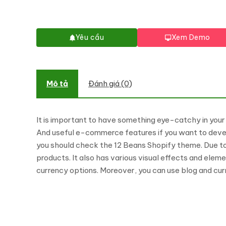
Yêu cầu
Xem Demo
Mô tả
Đánh giá (0)
It is important to have something eye-catchy in your 
And useful e-commerce features if you want to develo
you should check the 12 Beans Shopify theme. Due to
products. It also has various visual effects and eleme
currency options. Moreover, you can use blog and cur