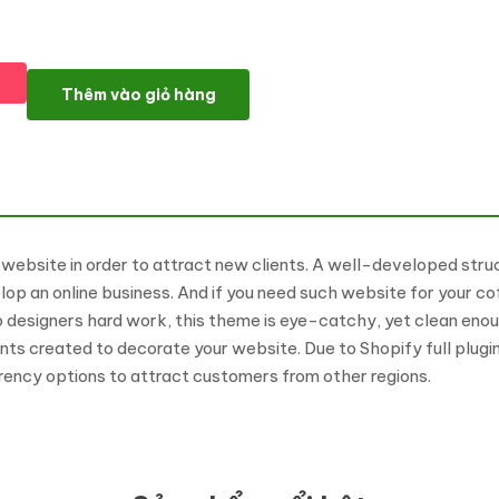
12 Beans - Coffee Shop Ready-To-Use Clean Shopify Theme s
Thêm vào giỏ hàng
website in order to attract new clients. A well-developed struc
p an online business. And if you need such website for your co
 designers hard work, this theme is eye-catchy, yet clean enou
nts created to decorate your website. Due to Shopify full plugin
rency options to attract customers from other regions.