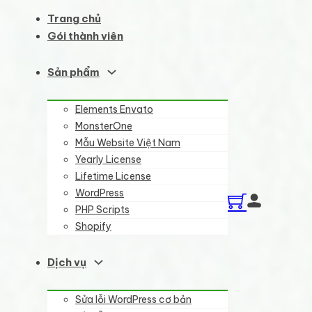
Trang chủ
Gói thành viên
Sản phẩm
Elements Envato
MonsterOne
Mẫu Website Việt Nam
Yearly License
Lifetime License
WordPress
PHP Scripts
Shopify
Dịch vụ
Sửa lỗi WordPress cơ bản