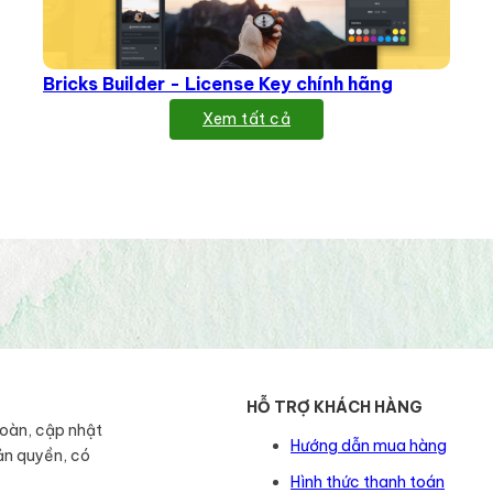
Bricks Builder - License Key chính hãng
Xem tất cả
HỖ TRỢ KHÁCH HÀNG
toàn, cập nhật
Hướng dẫn mua hàng
ản quyền, có
Hình thức thanh toán