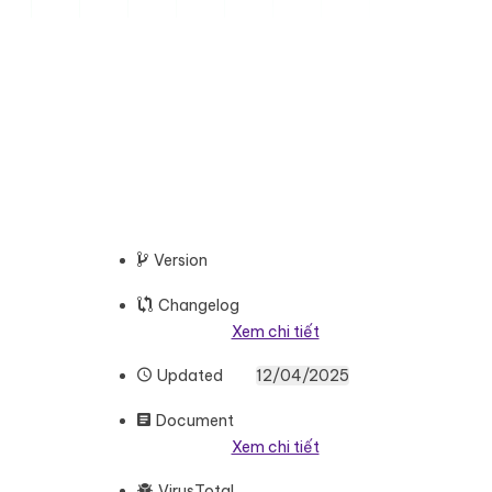
Version
Changelog
Xem chi tiết
Updated
12/04/2025
Document
Xem chi tiết
VirusTotal