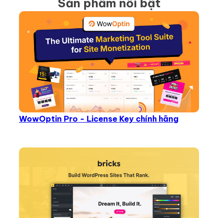
Sản phẩm nổi bật
WowOptin Pro - License Key chính hãng