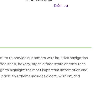
Kiểm tra
ố lượng
ture to provide customers with intuitive navigation.
ffee shop, bakery, organic food store or cafe then
gh to highlight the most important information and
 pack, this theme includes a cart, wishlist, and