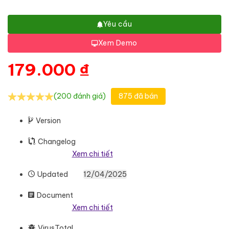
Yêu cầu
Xem Demo
179.000
₫
(200 đánh giá)
875 đã bán
Version
Changelog
Xem chi tiết
Updated
12/04/2025
Document
Xem chi tiết
VirusTotal