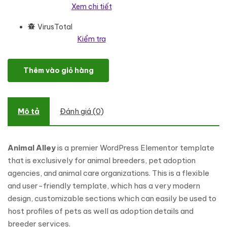
Xem chi tiết
VirusTotal
Kiểm tra
Animal Alley - Animal Breeder & Adoption WordPress Elememtor
Thêm vào giỏ hàng
Mô tả
Đánh giá (0)
Animal Alley
is a premier WordPress Elementor template
that is exclusively for animal breeders, pet adoption
agencies, and animal care organizations. This is a flexible
and user-friendly template, which has a very modern
design, customizable sections which can easily be used to
host profiles of pets as well as adoption details and
breeder services.