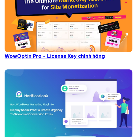
WowOptin Pro - License Key chính hãng