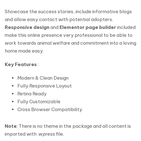
Showcase the success stories, include informative blogs
and allow easy contact with potential adopters.
Responsive design
and
Elementor page builder
included
make this online presence very professional to be able to
work towards animal welfare and commitment into a loving
home made easy.
Key Features
:
Modern & Clean Design
Fully Responsive Layout
Retina Ready
Fully Customizable
Cross Browser Compatibility
Note
: There is no theme in the package and all content is
imported with .wpress file.