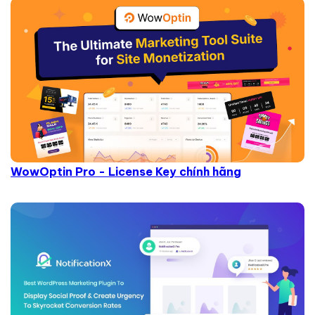
WowOptin Pro - License Key chính hãng