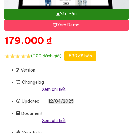
Yêu cầu
Xem Demo
179.000
₫
(200 đánh giá)
830 đã bán
Version
Changelog
Xem chi tiết
Updated
12/04/2025
Document
Xem chi tiết
VirusTotal