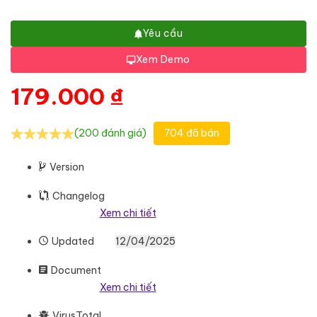
Yêu cầu
Xem Demo
179.000
₫
(200 đánh giá)
704 đã bán
Version
Changelog
Xem chi tiết
Updated
12/04/2025
Document
Xem chi tiết
VirusTotal