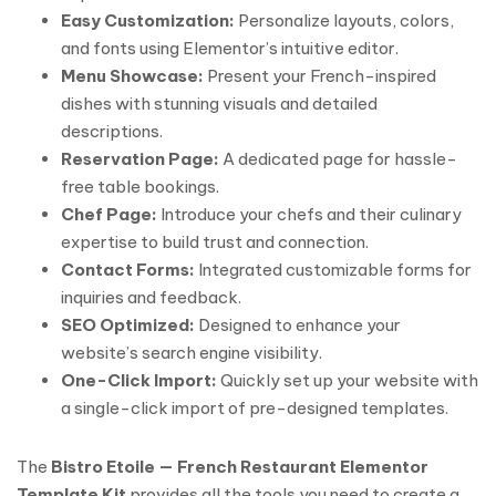
Easy Customization:
Personalize layouts, colors,
and fonts using Elementor’s intuitive editor.
Menu Showcase:
Present your French-inspired
dishes with stunning visuals and detailed
descriptions.
Reservation Page:
A dedicated page for hassle-
free table bookings.
Chef Page:
Introduce your chefs and their culinary
expertise to build trust and connection.
Contact Forms:
Integrated customizable forms for
inquiries and feedback.
SEO Optimized:
Designed to enhance your
website’s search engine visibility.
One-Click Import:
Quickly set up your website with
a single-click import of pre-designed templates.
The
Bistro Etoile — French Restaurant Elementor
Template Kit
provides all the tools you need to create a