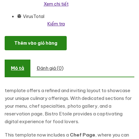
Xem chi tiết
VirusTotal
Kiểm tra
Bistro Etoile — French Restaurant Elementor Template Kit Element
Thêm vào giỏ hàng
Mô tả
Đánh giá (0)
template offers a refined and inviting layout to showcase
your unique culinary offerings. With dedicated sections for
your menu, chef specialties, photo gallery, and a
reservation page, Bistro Etoile provides a captivating
digital experience for food lovers.
This template now includes a
Chef Page
, where you can