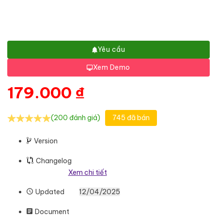
Yêu cầu
Xem Demo
179.000
₫
(200 đánh giá)
745 đã bán
Version
Changelog
Xem chi tiết
Updated
12/04/2025
Document