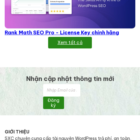
Rank Math SEO Pro - License Key chính hãng
Xem tất cả
Nhận cập nhật thông tin mới
Đăng
ký
GIỚI THIỆU
SXC chuyên cung cấp tài nguyên WordPress trả phí, an toàn,