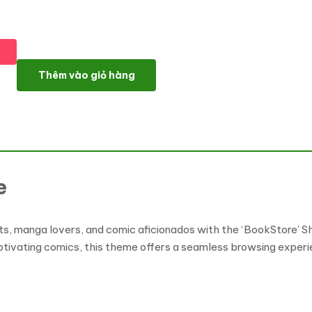
BookStore: Explore Books, Manga & Comics | Shopify Theme số
Thêm vào giỏ hàng
e
ts, manga lovers, and comic aficionados with the ‘BookStore’ 
captivating comics, this theme offers a seamless browsing expe