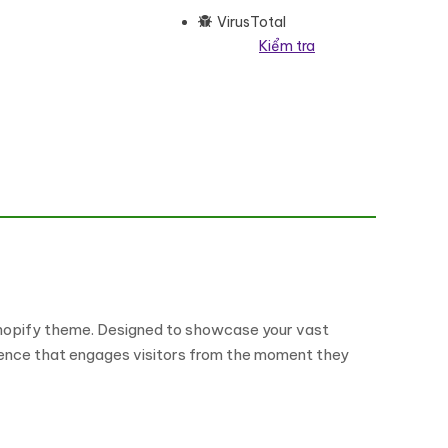
VirusTotal
Kiểm tra
 lượng
Shopify theme. Designed to showcase your vast
rience that engages visitors from the moment they