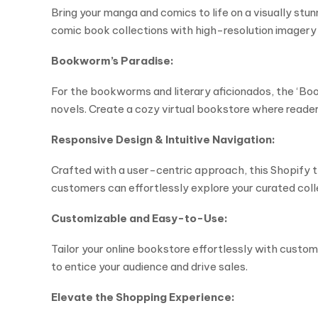
Bring your manga and comics to life on a visually stu
comic book collections with high-resolution imagery 
Bookworm’s Paradise:
For the bookworms and literary aficionados, the ‘Boo
novels. Create a cozy virtual bookstore where reader
Responsive Design & Intuitive Navigation:
Crafted with a user-centric approach, this Shopify t
customers can effortlessly explore your curated coll
Customizable and Easy-to-Use:
Tailor your online bookstore effortlessly with custo
to entice your audience and drive sales.
Elevate the Shopping Experience: