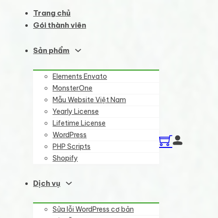
Trang chủ
Gói thành viên
Sản phẩm
Elements Envato
MonsterOne
Mẫu Website Việt Nam
Yearly License
Lifetime License
WordPress
PHP Scripts
Shopify
Dịch vụ
Sửa lỗi WordPress cơ bản