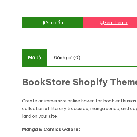
Yêu cầu
Xem Demo
Mô tả
Đánh giá (0)
BookStore Shopify Them
Create an immersive online haven for book enthusias
collection of literary treasures, manga series, and 
land on your site.
Manga & Comics Galore: