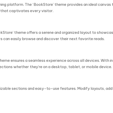
nning platform. The ‘BookStore’ theme provides an ideal canvas t
that captivates every visitor.
kStore’ theme offers a serene and organized layout to showcase 
s can easily browse and discover their next favorite reads.
heme ensures a seamless experience across all devices. With int
ections whether they’re on a desktop, tablet, or mobile device.
mizable sections and easy-to-use features. Modify layouts, add