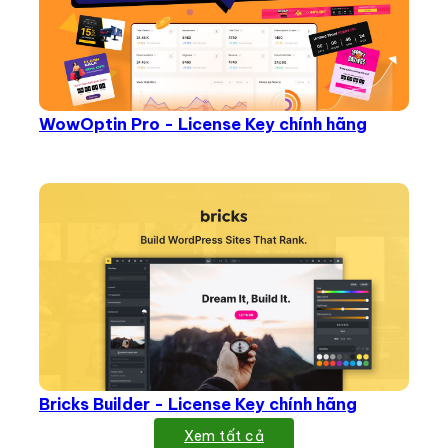
WowOptin Pro - License Key chính hãng
Bricks Builder - License Key chính hãng
Xem tất cả