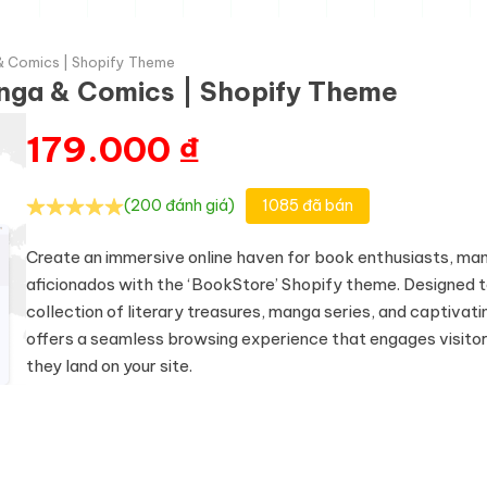
& Comics | Shopify Theme
nga & Comics | Shopify Theme
179.000
₫
(200 đánh giá)
1085 đã bán
Create an immersive online haven for book enthusiasts, ma
aficionados with the ‘BookStore’ Shopify theme. Designed 
collection of literary treasures, manga series, and captivat
offers a seamless browsing experience that engages visit
they land on your site.