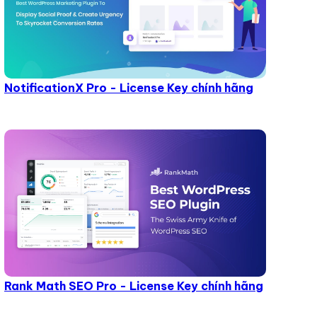
NotificationX Pro - License Key chính hãng
Rank Math SEO Pro - License Key chính hãng