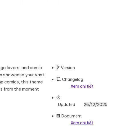
nga lovers, and comic
Version
to showcase your vast
Changelog
ing comics, this theme
Xem chi tiết
ors from the moment
Updated
26/12/2025
Document
Xem chi tiết