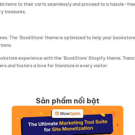
dd items to their carts seamlessly and proceed to a hassle-fr
y treasures.
tures. The ‘BookStore’ theme is optimized to help your bookstor
tions.
bookstore experience with the ‘BookStore’ Shopify theme. Trans
 and fosters a love for literature in every visitor.
Sản phẩm nổi bật