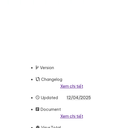
Version
Changelog
Xem chi tiết
Updated
12/04/2025
Document
Xem chi tiết
VirusTotal