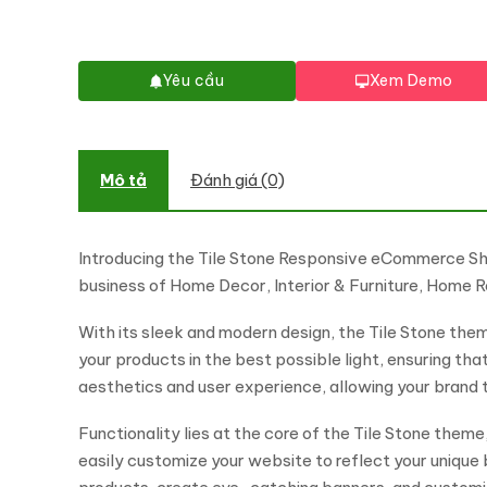
Yêu cầu
Xem Demo
Mô tả
Đánh giá (0)
Introducing the Tile Stone Responsive eCommerce Sho
business of Home Decor, Interior & Furniture, Home Re
With its sleek and modern design, the Tile Stone th
your products in the best possible light, ensuring th
aesthetics and user experience, allowing your brand t
Functionality lies at the core of the Tile Stone the
easily customize your website to reflect your unique 