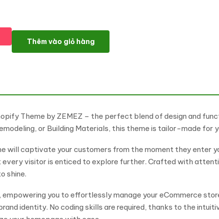
Ceramica - Tile Stone Responsive eCommerce Shopify Theme s
Thêm vào giỏ hàng
pify Theme by ZEMEZ – the perfect blend of design and function
modeling, or Building Materials, this theme is tailor-made for y
eme will captivate your customers from the moment they enter y
at every visitor is enticed to explore further. Crafted with atte
o shine.
me, empowering you to effortlessly manage your eCommerce store
brand identity. No coding skills are required, thanks to the int