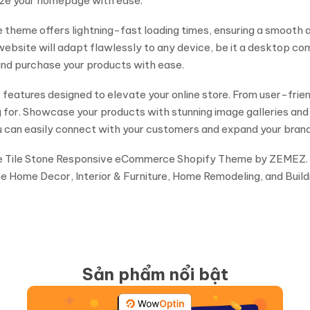
ize your homepage with ease.
ne theme offers lightning-fast loading times, ensuring a smooth
ebsite will adapt flawlessly to any device, be it a desktop co
nd purchase your products with ease.
eatures designed to elevate your online store. From user-friend
ng for. Showcase your products with stunning image galleries an
you can easily connect with your customers and expand your brand
 the Tile Stone Responsive eCommerce Shopify Theme by ZEMEZ. 
 the Home Decor, Interior & Furniture, Home Remodeling, and Buil
Sản phẩm nổi bật