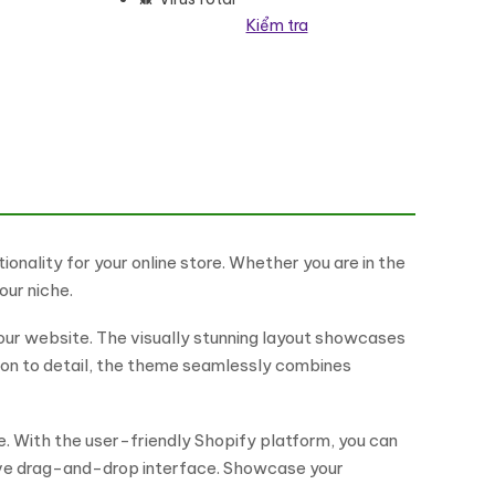
Kiểm tra
ố lượng
ality for your online store. Whether you are in the
our niche.
our website. The visually stunning layout showcases
ntion to detail, the theme seamlessly combines
. With the user-friendly Shopify platform, you can
uitive drag-and-drop interface. Showcase your