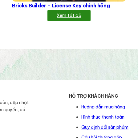
Bricks Builder - License Key chính hãng
Xem tất cả
HỖ TRỢ KHÁCH HÀNG
toàn, cập nhật
Hướng dẫn mua hàng
ản quyền, có
Hình thức thanh toán
Quy định đổi sản phẩm
Câu hỏi thường gặp