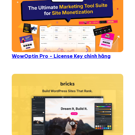
WowOptin Pro - License Key chính hãng