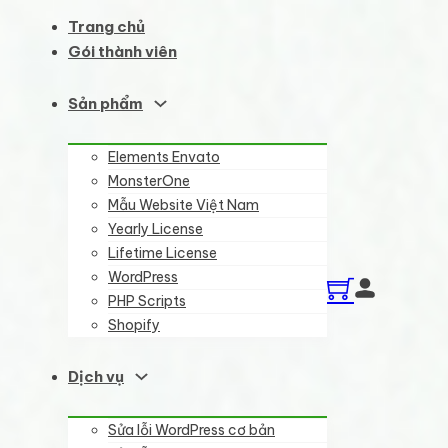
Trang chủ
Gói thành viên
Sản phẩm
Elements Envato
MonsterOne
Mẫu Website Việt Nam
Yearly License
Lifetime License
WordPress
PHP Scripts
Shopify
Dịch vụ
Sửa lỗi WordPress cơ bản