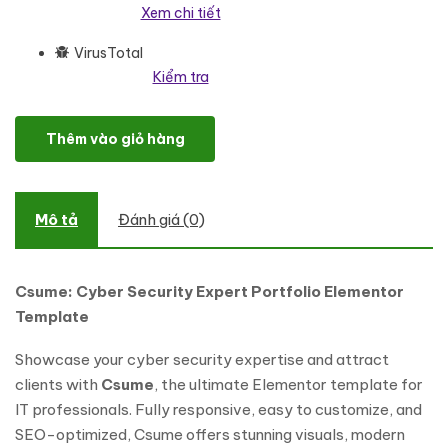
Xem chi tiết
VirusTotal
Kiểm tra
Csume – Cyber Security Expert Portfolio Elementor Template Ele
Thêm vào giỏ hàng
Mô tả
Đánh giá (0)
Csume: Cyber Security Expert Portfolio Elementor
Template
Showcase your cyber security expertise and attract
clients with
Csume
, the ultimate Elementor template for
IT professionals. Fully responsive, easy to customize, and
SEO-optimized, Csume offers stunning visuals, modern