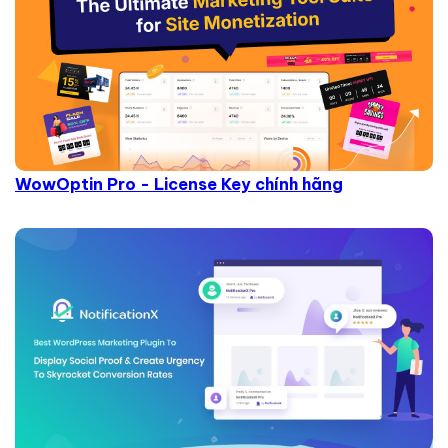
WowOptin Pro - License Key chính hãng