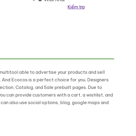
Kiểm tra
số lượng
ultitool able to advertise your products and sell
. And Ecocos is a perfect choice for you. Designers
ection, Catalog, and Sale prebuilt pages. Due to
ou can provide customers with a cart, a wishlist, and
 can also use social options, blog, google maps and