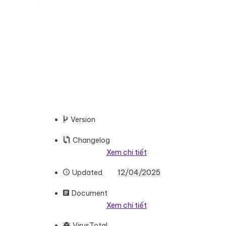
Version
Changelog
Xem chi tiết
Updated
12/04/2025
Document
Xem chi tiết
VirusTotal