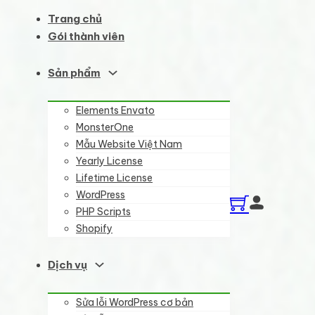
Trang chủ
Gói thành viên
Sản phẩm
Elements Envato
MonsterOne
Mẫu Website Việt Nam
Yearly License
Lifetime License
WordPress
PHP Scripts
Shopify
Dịch vụ
Sửa lỗi WordPress cơ bản