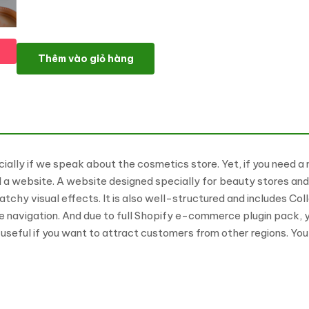
Ecocos - Cosmetics Store eCommerce Modern Shopify Theme 
Thêm vào giỏ hàng
lly if we speak about the cosmetics store. Yet, if you need a m
d a website. A website designed specially for beauty stores and
hy visual effects. It is also well-structured and includes Coll
e navigation. And due to full Shopify e-commerce plugin pack, y
 useful if you want to attract customers from other regions. You