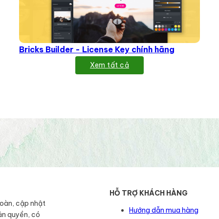
Bricks Builder - License Key chính hãng
Xem tất cả
HỖ TRỢ KHÁCH HÀNG
toàn, cập nhật
Hướng dẫn mua hàng
ản quyền, có