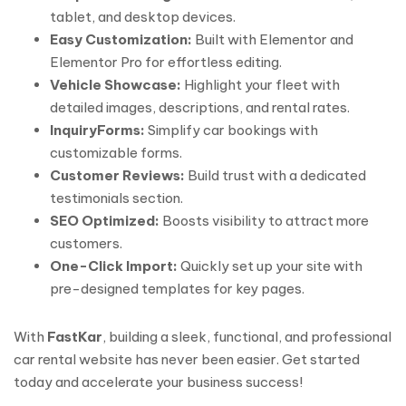
tablet, and desktop devices.
Easy Customization:
Built with Elementor and
Elementor Pro for effortless editing.
Vehicle Showcase:
Highlight your fleet with
detailed images, descriptions, and rental rates.
InquiryForms:
Simplify car bookings with
customizable forms.
Customer Reviews:
Build trust with a dedicated
testimonials section.
SEO Optimized:
Boosts visibility to attract more
customers.
One-Click Import:
Quickly set up your site with
pre-designed templates for key pages.
With
FastKar
, building a sleek, functional, and professional
car rental website has never been easier. Get started
today and accelerate your business success!