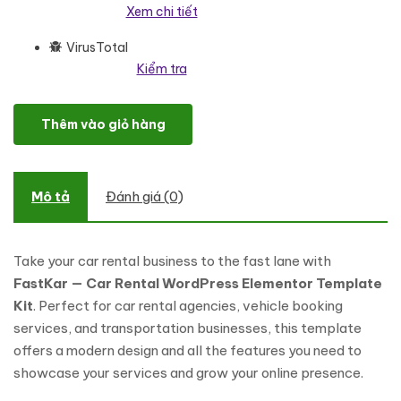
Xem chi tiết
VirusTotal
Kiểm tra
FastKar — Car Rental WordPress Elementor Template Kit Elemento
Thêm vào giỏ hàng
Mô tả
Đánh giá (0)
Take your car rental business to the fast lane with
FastKar — Car Rental WordPress Elementor Template
Kit
. Perfect for car rental agencies, vehicle booking
services, and transportation businesses, this template
offers a modern design and all the features you need to
showcase your services and grow your online presence.