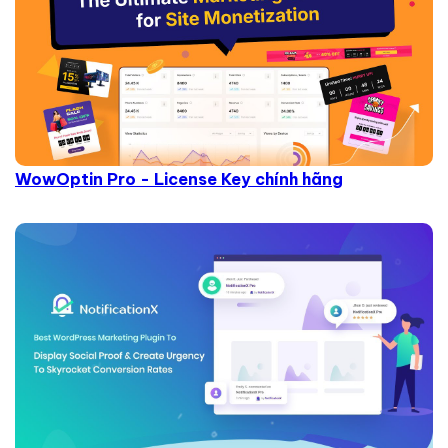
WowOptin Pro - License Key chính hãng