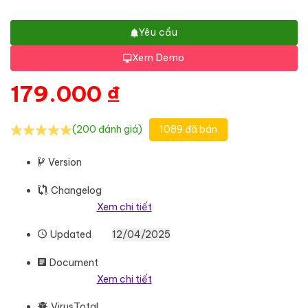
Yêu cầu
Xem Demo
179.000
₫
(200 đánh giá)
1089 đã bán
Version
Changelog
Xem chi tiết
Updated
12/04/2025
Document
Xem chi tiết
VirusTotal