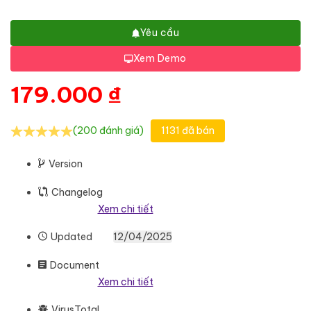
Yêu cầu
Xem Demo
179.000
₫
(200 đánh giá)
1131 đã bán
Version
Changelog
Xem chi tiết
Updated
12/04/2025
Document
Xem chi tiết
VirusTotal