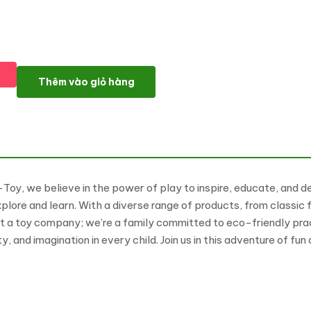
Fun-N-Toy - Kids Toys, Cloths, Games & Shoes- High level Sho
Thêm vào giỏ hàng
, we believe in the power of play to inspire, educate, and deli
xplore and learn. With a diverse range of products, from classic
ust a toy company; we’re a family committed to eco-friendly p
 and imagination in every child. Join us in this adventure of fun