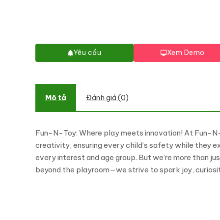
Yêu cầu
Xem Demo
Mô tả
Đánh giá (0)
Fun-N-Toy: Where play meets innovation! At Fun-N-Toy
creativity, ensuring every child’s safety while they e
every interest and age group. But we’re more than j
beyond the playroom—we strive to spark joy, curiosity,