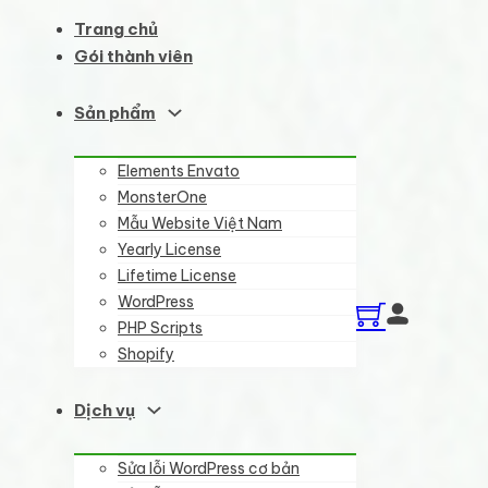
Trang chủ
Gói thành viên
Sản phẩm
Elements Envato
MonsterOne
Mẫu Website Việt Nam
Yearly License
Lifetime License
WordPress
PHP Scripts
Shopify
Dịch vụ
Sửa lỗi WordPress cơ bản