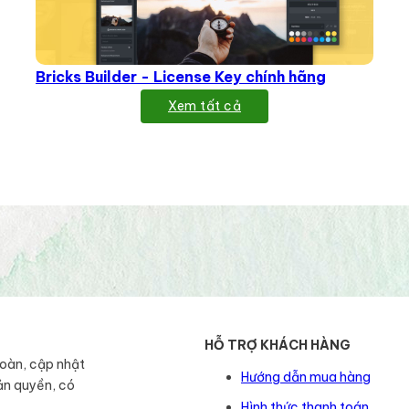
Bricks Builder - License Key chính hãng
Xem tất cả
HỖ TRỢ KHÁCH HÀNG
toàn, cập nhật
Hướng dẫn mua hàng
ản quyền, có
Hình thức thanh toán