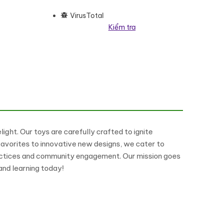
VirusTotal
Kiểm tra
pify 2.0 Multi-purpose Responsive Shopify Theme số lượng
ght. Our toys are carefully crafted to ignite
 favorites to innovative new designs, we cater to
ractices and community engagement. Our mission goes
 and learning today!