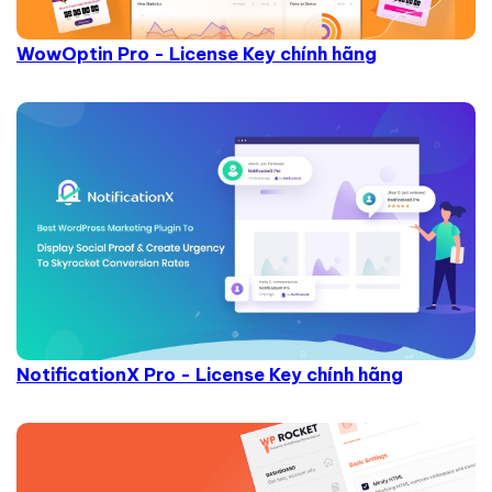
WowOptin Pro - License Key chính hãng
NotificationX Pro - License Key chính hãng