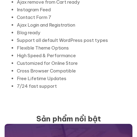
Ajax remove from Cart ready
Instagram Feed
Contact Form 7
Ajax Login and Registration
Blog ready
Support all default WordPress post types
Flexible Theme Options
High Speed & Performance
Customized for Online Store
Cross Browser Compatible
Free Lifetime Updates
7/24 fast support
Sản phẩm nổi bật