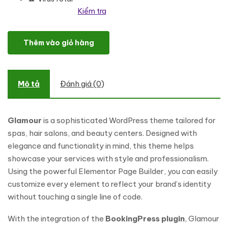
Kiểm tra
Glamour - Hair and Beauty Salon WordPress Theme số lượng
Thêm vào giỏ hàng
Mô tả
Đánh giá (0)
Glamour
is a sophisticated WordPress theme tailored for
spas, hair salons, and beauty centers. Designed with
elegance and functionality in mind, this theme helps
showcase your services with style and professionalism.
Using the powerful Elementor Page Builder, you can easily
customize every element to reflect your brand’s identity
without touching a single line of code.
With the integration of the
BookingPress plugin
, Glamour