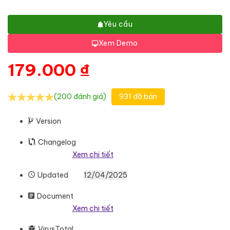
Yêu cầu
Xem Demo
179.000
₫
(200 đánh giá)
931 đã bán
Version
Changelog
Xem chi tiết
Updated
12/04/2025
Document
Xem chi tiết
VirusTotal