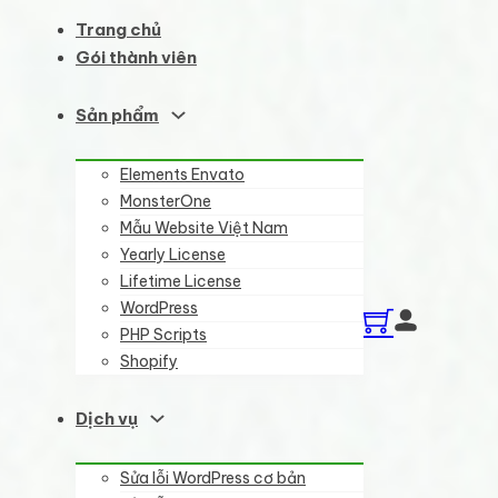
Trang chủ
Gói thành viên
Sản phẩm
Elements Envato
MonsterOne
Mẫu Website Việt Nam
Yearly License
Lifetime License
WordPress
PHP Scripts
Shopify
Dịch vụ
Sửa lỗi WordPress cơ bản