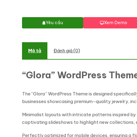
Yêu cầu
Xem Demo
Mô tả
Đánh giá (0)
“Glora” WordPress Theme
The “Glora” WordPress Theme is designed specifically 
businesses showcasing premium-quality jewelry, incl
Minimalist layouts with intricate patterns inspired b
captivating slideshows to highlight new collections,
Perfectly optimized for mobile devices, ensuring a 