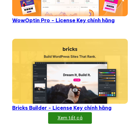
WowOptin Pro - License Key chính hãng
Bricks Builder - License Key chính hãng
Xem tất cả