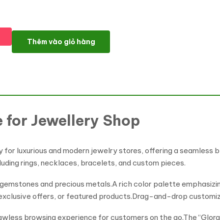
Glora - Jewellery Shop WordPress Elementor Theme WordPress
Thêm vào giỏ hàng
 for Jewellery Shop
for luxurious and modern jewelry stores, offering a seamless bl
uding rings, necklaces, bracelets, and custom pieces.
y gemstones and precious metals.A rich color palette emphasizin
 exclusive offers, or featured products.Drag-and-drop customiz
flawless browsing experience for customers on the go.The “Glor