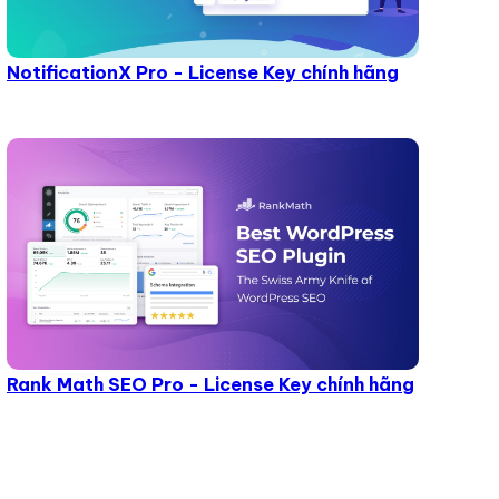
NotificationX Pro - License Key chính hãng
Rank Math SEO Pro - License Key chính hãng