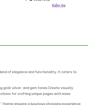
Kiểm tra
 Theme số lượng
end of elegance and functionality. It caters to
g gold, silver, and gem tones.Create visually
ations for crafting unique pages with ease.
a” theme ensures a luxurious shopping experience