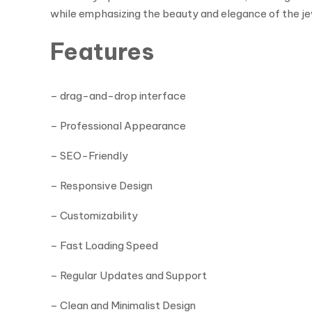
while emphasizing the beauty and elegance of the jewe
Features
– drag-and-drop interface
– Professional Appearance
– SEO-Friendly
– Responsive Design
– Customizability
– Fast Loading Speed
– Regular Updates and Support
– Clean and Minimalist Design