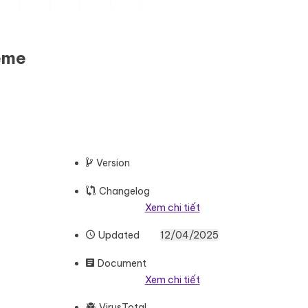
eme
Version
Changelog
Xem chi tiết
Updated
12/04/2025
Document
Xem chi tiết
VirusTotal