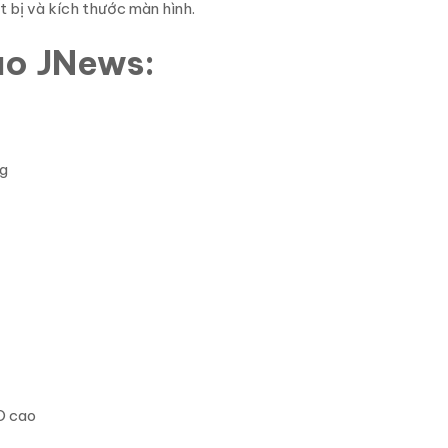
ết bị và kích thước màn hình.
ào JNews:
ng
O cao