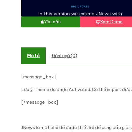
Yêu cầu
Xem Demo
Mô tả
Đánh giá (0)
[message_box]
Lưu ý: Theme đã được Activated. Có thể import đượ
[/message_box]
JNews là một chủ đề được thiết kế để cung cấp giải