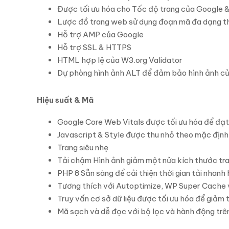
Được tối ưu hóa cho Tốc độ trang của Google &
Lược đồ trang web sử dụng đoạn mã đa dạng th
Hỗ trợ AMP của Google
Hỗ trợ SSL & HTTPS
HTML hợp lệ của W3.org Validator
Dự phòng hình ảnh ALT để đảm bảo hình ảnh củ
Hiệu suất & Mã
Google Core Web Vitals được tối ưu hóa để đạt 
Javascript & Style được thu nhỏ theo mặc định 
Trang siêu nhẹ
Tải chậm Hình ảnh giảm một nửa kích thước tran
PHP 8 Sẵn sàng để cải thiện thời gian tải nhanh
Tương thích với Autoptimize, WP Super Cache 
Truy vấn cơ sở dữ liệu được tối ưu hóa để giảm
Mã sạch và dễ đọc với bộ lọc và hành động trê