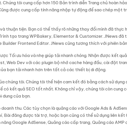
 Chúng tôi cung cấp hơn 150 Bản trình diễn Trang chủ hoàn hảo c
 Cũng được cung cấp tính năng nhập tự động để sao chép một tr
à thuận tiện. Bạn có thể thấy rõ những thay đổi mình đã thực 
ề, Trình tạo trang WPBakery, Elementor & Customizer. JNews đã 
ilder Frontend Editor. JNews cũng tương thích với phiên bản
ược Tối ưu hóa và nhẹ giúp tải nhanh chóng. Nhận được kết quả 
 Web Dev với các plugin bộ nhớ cache hàng đầu, cài đặt trang
a bạn tải nhanh hơn trên tất cả các thiết bị di động.
a chúng tôi. Chúng tôi thể hiện cam kết đó bằng cách sử dụng 
ể có kết quả SEO tốt nhất. Không chỉ vậy, chúng tôi còn cung c
i dung của bạn.
 doanh thu. Các tùy chọn là quảng cáo với Google Ads & AdSe
í, Bài đăng được tài trợ, hoặc bạn cũng có thể sử dụng liên kết 
ính năng Google AdSense, Quảng cáo cấp trang, Quảng cáo AMP