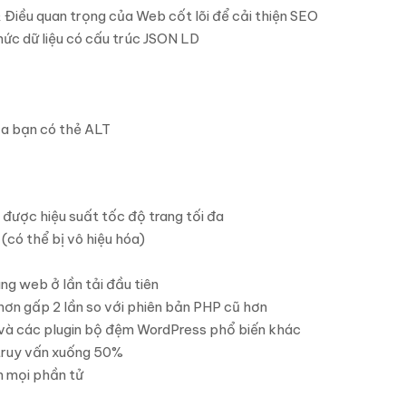
 Điều quan trọng của Web cốt lõi để cải thiện SEO
ức dữ liệu có cấu trúc JSON LD
a bạn có thẻ ALT
được hiệu suất tốc độ trang tối đa
(có thể bị vô hiệu hóa)
g web ở lần tải đầu tiên
 hơn gấp 2 lần so với phiên bản PHP cũ hơn
và các plugin bộ đệm WordPress phổ biến khác
 truy vấn xuống 50%
n mọi phần tử