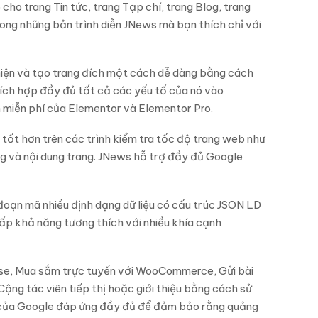
ho trang Tin tức, trang Tạp chí, trang Blog, trang
ong những bản trình diễn JNews mà bạn thích chỉ với
hiện và tạo trang đích một cách dễ dàng bằng cách
tích hợp đầy đủ tất cả các yếu tố của nó vào
 miễn phí của Elementor và Elementor Pro.
tốt hơn trên các trình kiểm tra tốc độ trang web như
 và nội dung trang. JNews hỗ trợ đầy đủ Google
đoạn mã nhiều định dạng dữ liệu có cấu trúc JSON LD
ấp khả năng tương thích với nhiều khía cạnh
nse, Mua sắm trực tuyến với WooCommerce, Gửi bài
Cộng tác viên tiếp thị hoặc giới thiệu bằng cách sử
 của Google đáp ứng đầy đủ để đảm bảo rằng quảng