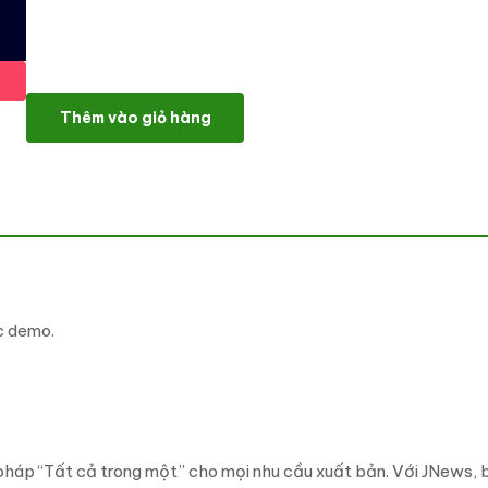
JNews - WordPress Newspaper Magazine Blog AMP Theme số l
Thêm vào giỏ hàng
c demo.
 pháp “Tất cả trong một” cho mọi nhu cầu xuất bản. Với JNews,