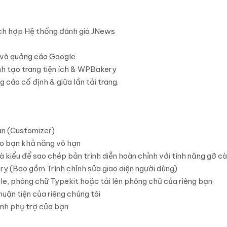
 tích hợp Hệ thống đánh giá JNews
 và quảng cáo Google
nh tạo trang tiện ích & WPBakery
cáo cố định & giữa lần tải trang.
an (Customizer)
o bạn khả năng vô hạn
à kiểu để sao chép bản trình diễn hoàn chỉnh với tính năng gỡ cà
y (Bao gồm Trình chỉnh sửa giao diện người dùng)
e, phông chữ Typekit hoặc tải lên phông chữ của riêng bạn
uận tiện của riêng chúng tôi
ình phụ trợ của bạn