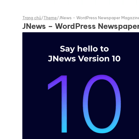
Trang chủ
/
Theme
/
JNews - WordPress Newspaper Magazin
JNews – WordPress Newspape