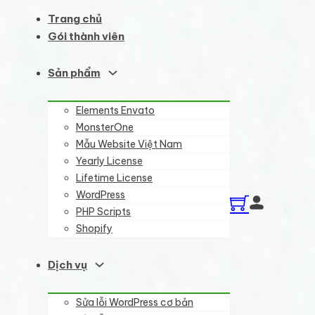
Trang chủ
Gói thành viên
Sản phẩm
Elements Envato
MonsterOne
Mẫu Website Việt Nam
Yearly License
Lifetime License
WordPress
PHP Scripts
Shopify
Dịch vụ
Sửa lỗi WordPress cơ bản