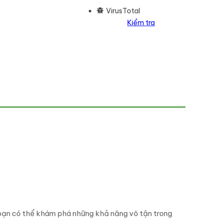
VirusTotal
Kiểm tra
ượng
 bạn có thể khám phá những khả năng vô tận trong