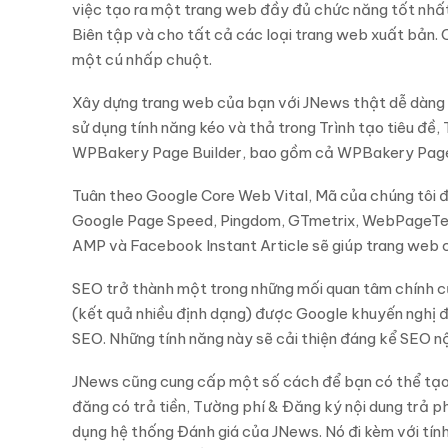
việc tạo ra một trang web đầy đủ chức năng tốt nhất.
Biên tập và cho tất cả các loại trang web xuất bản.
một cú nhấp chuột.
Xây dựng trang web của bạn với JNews thật dễ dàng v
sử dụng tính năng kéo và thả trong Trình tạo tiêu đ
WPBakery Page Builder, bao gồm cả WPBakery Page Bu
Tuân theo Google Core Web Vital, Mã của chúng tôi đ
Google Page Speed, Pingdom, GTmetrix, WebPageTest,
AMP và Facebook Instant Article sẽ giúp trang web củ
SEO trở thành một trong những mối quan tâm chính củ
(kết quả nhiều định dạng) được Google khuyến nghị đ
SEO. Những tính năng này sẽ cải thiện đáng kể SEO nộ
JNews cũng cung cấp một số cách để bạn có thể tạo
đăng có trả tiền, Tường phí & Đăng ký nội dung trả ph
dụng hệ thống Đánh giá của JNews. Nó đi kèm với t