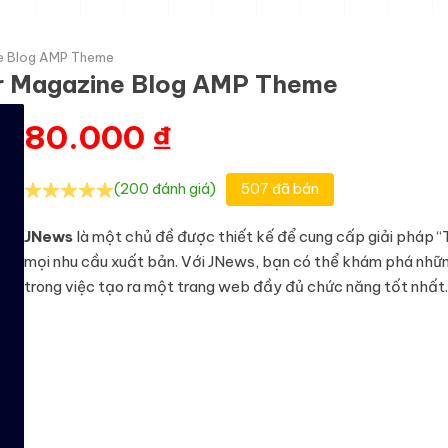
e Blog AMP Theme
r Magazine Blog AMP Theme
80.000
₫
(200 đánh giá)
507 đã bán
JNews
là một chủ đề được thiết kế để cung cấp giải pháp “
mọi nhu cầu xuất bản. Với JNews, bạn có thể khám phá nhữ
trong việc tạo ra một trang web đầy đủ chức năng tốt nhất.