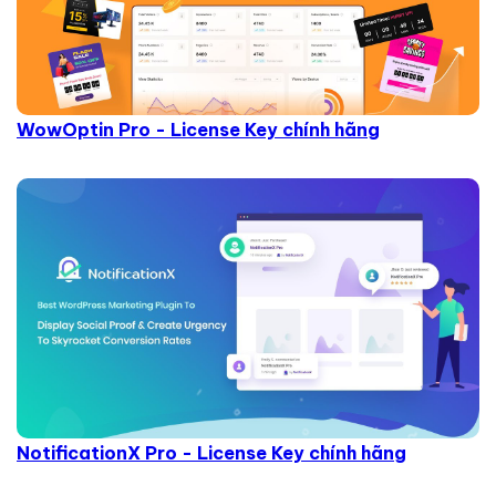
WowOptin Pro - License Key chính hãng
NotificationX Pro - License Key chính hãng