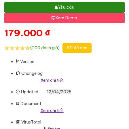
Yêu cầu
Xem Demo
179.000
₫
(200 đánh giá)
611 đã bán
Version
Changelog
Xem chi tiết
Updated
12/04/2025
Document
Xem chi tiết
VirusTotal