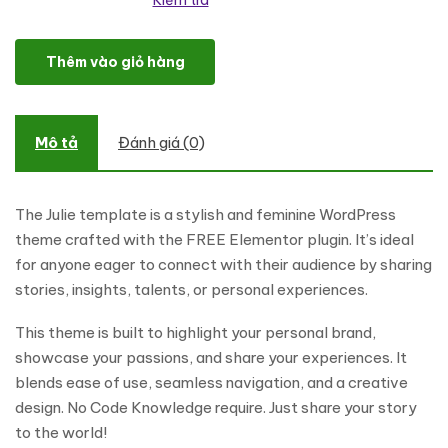
Kiểm tra
Julie - A Personal WordPress Theme số lượng
Thêm vào giỏ hàng
Mô tả
Đánh giá (0)
The Julie template is a stylish and feminine WordPress
theme crafted with the FREE Elementor plugin. It’s ideal
for anyone eager to connect with their audience by sharing
stories, insights, talents, or personal experiences.
This theme is built to highlight your personal brand,
showcase your passions, and share your experiences. It
blends ease of use, seamless navigation, and a creative
design. No Code Knowledge require. Just share your story
to the world!