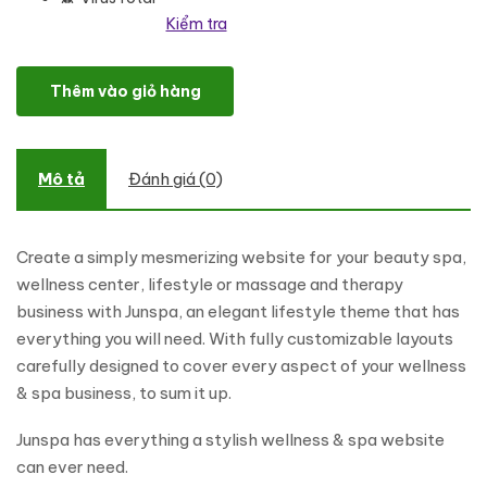
Kiểm tra
Junspa - Elegant Wellness & Spa Shopify Theme số lượng
Thêm vào giỏ hàng
Mô tả
Đánh giá (0)
Create a simply mesmerizing website for your beauty spa,
wellness center, lifestyle or massage and therapy
business with Junspa, an elegant lifestyle theme that has
everything you will need. With fully customizable layouts
carefully designed to cover every aspect of your wellness
& spa business, to sum it up.
Junspa has everything a stylish wellness & spa website
can ever need.