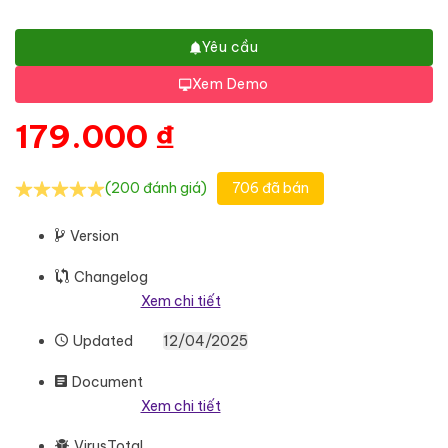
Yêu cầu
Xem Demo
179.000
₫
(200 đánh giá)
706 đã bán
Version
Changelog
Xem chi tiết
Updated
12/04/2025
Document
Xem chi tiết
VirusTotal