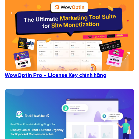
WowOptin Pro - License Key chính hãng