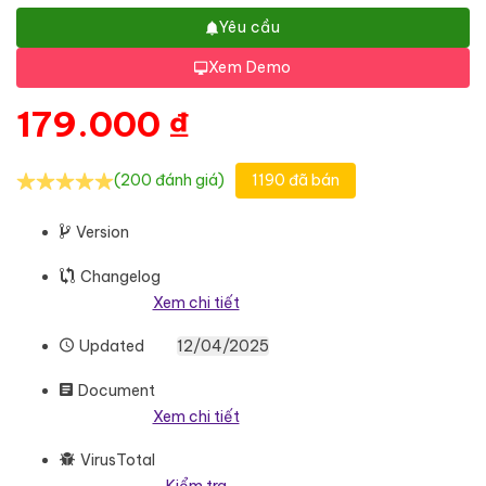
Yêu cầu
Xem Demo
179.000
₫
(200 đánh giá)
1190 đã bán
Version
Changelog
Xem chi tiết
Updated
12/04/2025
Document
Xem chi tiết
VirusTotal