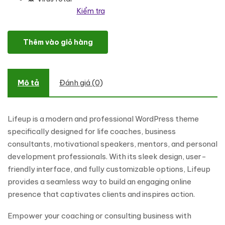
Kiểm tra
Lifeup – Life Coach and Business Consulting WordPress Theme s
Thêm vào giỏ hàng
Mô tả
Đánh giá (0)
Lifeup is a modern and professional WordPress theme
specifically designed for life coaches, business
consultants, motivational speakers, mentors, and personal
development professionals. With its sleek design, user-
friendly interface, and fully customizable options, Lifeup
provides a seamless way to build an engaging online
presence that captivates clients and inspires action.
Empower your coaching or consulting business with