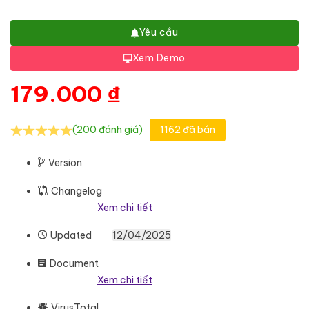
Yêu cầu
Xem Demo
179.000
₫
(200 đánh giá)
1162 đã bán
Version
Changelog
Xem chi tiết
Updated
12/04/2025
Document
Xem chi tiết
VirusTotal