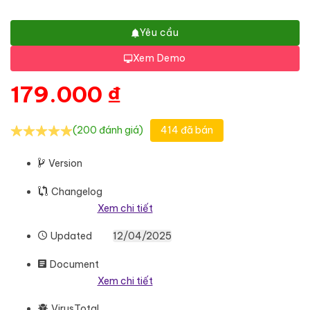
Yêu cầu
Xem Demo
179.000
₫
(200 đánh giá)
414 đã bán
Version
Changelog
Xem chi tiết
Updated
12/04/2025
Document
Xem chi tiết
VirusTotal