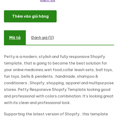
Kiểm tra
Petty - Responsive Shopify Theme số lượng
Thêm vào giỏ hàng
Mô tả
Đánh giá (0)
Petty is a modern, stylish and fully responsive Shopify
template, that is going to become the best solution for
your online medicines,wet food,collar leash sets, ball toys,
fun toys, bells & pendents , handmade, shampoo &
conditioners , Shopify, shopping, apparel and multipurpose
stores. Petty Responsive Shopify Template looking good
and professional with colors combination. It’s looking great
with its clean and professional look.
Supporting the latest version of Shopify , this template