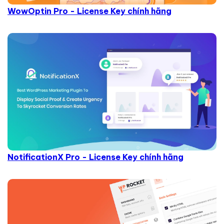
WowOptin Pro - License Key chính hãng
NotificationX Pro - License Key chính hãng