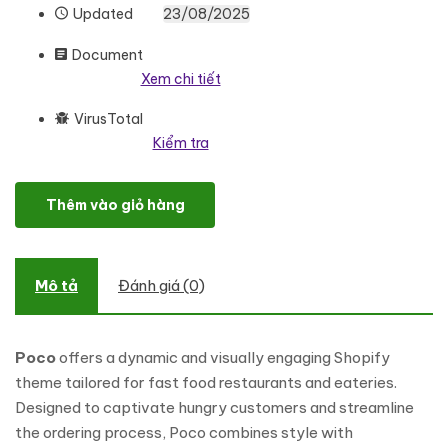
Updated
23/08/2025
Document
Xem chi tiết
VirusTotal
Kiểm tra
Poco - Fast Food Shopify Theme số lượng
Thêm vào giỏ hàng
Mô tả
Đánh giá (0)
Poco
offers a dynamic and visually engaging Shopify
theme tailored for fast food restaurants and eateries.
Designed to captivate hungry customers and streamline
the ordering process, Poco combines style with