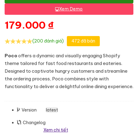
Xem Demo
179.000
₫
(200 đánh giá)
472 đã bán
Poco
offers a dynamic and visually engaging Shopify
theme tailored for fast food restaurants and eateries.
Designed to captivate hungry customers and streamline
the ordering process, Poco combines style with
functionality to deliver a delightful online dining experience.
Version
latest
Changelog
Xem chi tiết