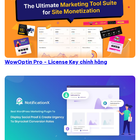
WowOptin Pro - License Key chính hãng