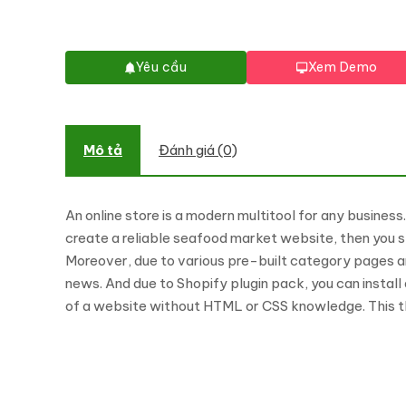
Yêu cầu
Xem Demo
Mô tả
Đánh giá (0)
An online store is a modern multitool for any busines
create a reliable seafood market website, then you s
Moreover, due to various pre-built category pages a
news. And due to Shopify plugin pack, you can install 
of a website without HTML or CSS knowledge. This th