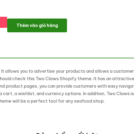
Two Claws - Food Store eCommerce Modern Shopify Theme số
Thêm vào giỏ hàng
s. It allows you to advertise your products and allows a customer
hould check this Two Claws Shopify theme. It has an attractive 
nd product pages, you can provide customers with easy navigati
a cart, a wishlist, and currency options. In addition, Two Claws 
eme will be a perfect tool for any seafood shop.