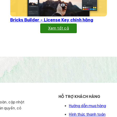
Bricks Builder - License Key chính hãng
Xem tất cả
HỖ TRỢ KHÁCH HÀNG
toàn, cập nhật
Hướng dẫn mua hàng
ản quyền, có
Hình thức thanh toán