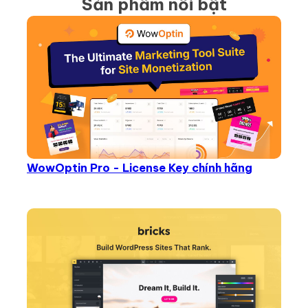
Sản phẩm nổi bật
WowOptin Pro - License Key chính hãng