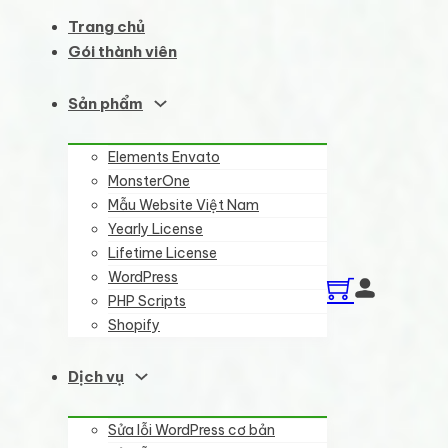
Trang chủ
Gói thành viên
Sản phẩm
Elements Envato
MonsterOne
Mẫu Website Việt Nam
Yearly License
Lifetime License
WordPress
PHP Scripts
Shopify
Dịch vụ
Sửa lỗi WordPress cơ bản