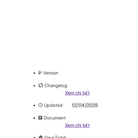
Version
Changelog
Xem chi tiết
Updated
12/04/2025
Document
Xem chi tiết
VirusTotal