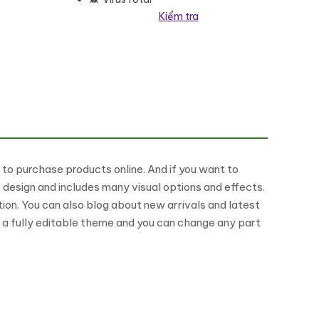
Kiểm tra
 lượng
 to purchase products online. And if you want to
design and includes many visual options and effects.
on. You can also blog about new arrivals and latest
is a fully editable theme and you can change any part