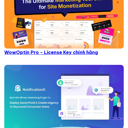
WowOptin Pro - License Key chính hãng