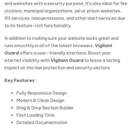
and websites with a security purpose. It’s also ideal for fire
stations, municipal organizations, jail or prison websites,
911 services, rescue missions, and other alert services due
to its feature-rich functionality.
In addition to making sure your website looks great and
runs smoothly in all of the latest browsers,
Vigilant
Guard
offers a user-friendly interface. Boost your
internet visibility with
Vigilant Guard
to leave a lasting
impact on the law protection and security sectors.
Key Features
:
Fully Responsive Design
Modern & Clean Design
Drag & Drop Section Builder
Fast Loading Time
Detailed Documentation