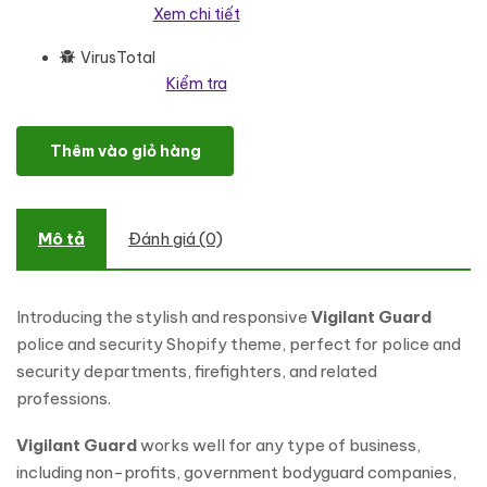
Xem chi tiết
VirusTotal
Kiểm tra
Vigilant Guard - Police, & Security Products Shopify Template S
Thêm vào giỏ hàng
Mô tả
Đánh giá (0)
Introducing the stylish and responsive
Vigilant Guard
police and security Shopify theme, perfect for police and
security departments, firefighters, and related
professions.
Vigilant Guard
works well for any type of business,
including non-profits, government bodyguard companies,