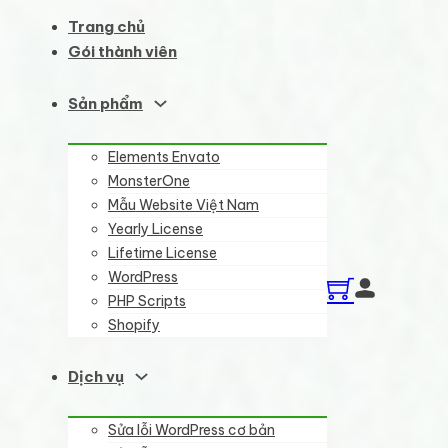
Trang chủ
Gói thành viên
Sản phẩm
Elements Envato
MonsterOne
Mẫu Website Việt Nam
Yearly License
Lifetime License
WordPress
PHP Scripts
Shopify
Dịch vụ
Sửa lỗi WordPress cơ bản