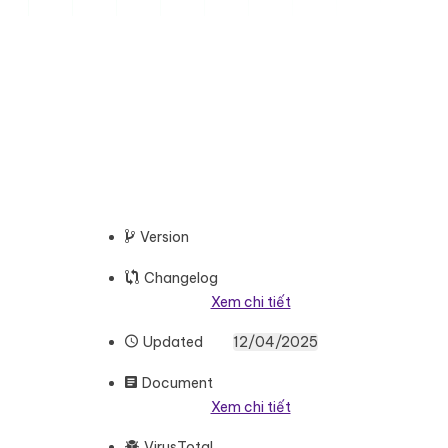
Version
Changelog
Xem chi tiết
Updated
12/04/2025
Document
Xem chi tiết
VirusTotal