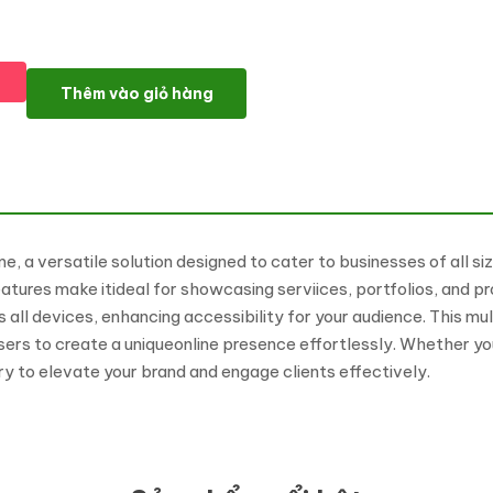
Wdev - IT Solution & Creative Agency WordPress Theme số lượ
Thêm vào giỏ hàng
a versatile solution designed to cater to businesses of all si
atures make itideal for showcasing serviices, portfolios, and p
 all devices, enhancing accessibility for your audience. This 
sers to create a uniqueonline presence effortlessly. Whether you
y to elevate your brand and engage clients effectively.