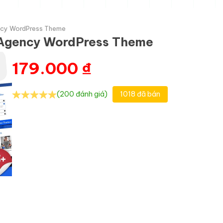
ency WordPress Theme
e Agency WordPress Theme
179.000
₫
(200 đánh giá)
1018 đã bán