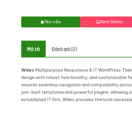
Yêu cầu
Xem Demo
Mô tả
Đánh giá (0)
Wdev
Multipurpose Responsive & IT WordPress Theme, 
design with robust functionality, and customizable fe
ensures seamless navigation and compatibility across
pre-built templates and powerful plugins, allowing u
established IT firm, Wdev provides thetools necessar