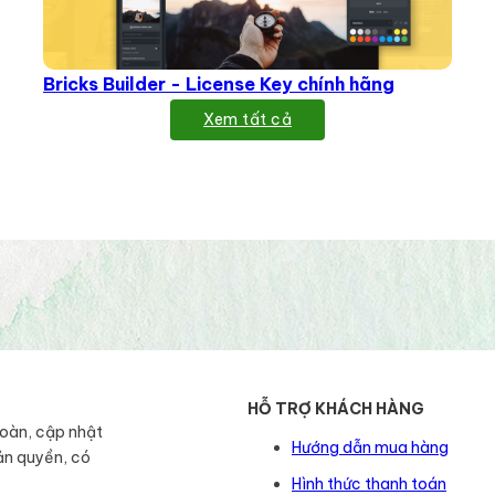
Bricks Builder - License Key chính hãng
Xem tất cả
HỖ TRỢ KHÁCH HÀNG
toàn, cập nhật
Hướng dẫn mua hàng
ản quyền, có
Hình thức thanh toán