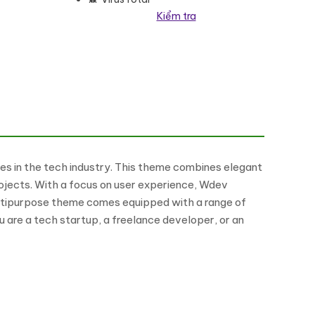
Kiểm tra
ng
zes in the tech industry. This theme combines elegant
rojects. With a focus on user experience, Wdev
multipurpose theme comes equipped with a range of
 are a tech startup, a freelance developer, or an