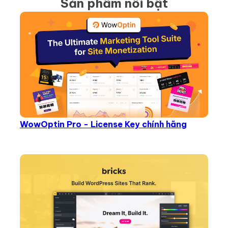
Sản phẩm nổi bật
WowOptin Pro - License Key chính hãng