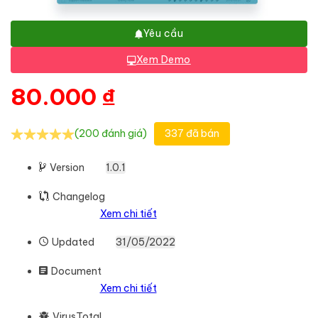
Yêu cầu
Xem Demo
80.000
₫
(200 đánh giá)
337 đã bán
Version
1.0.1
Changelog
Xem chi tiết
Updated
31/05/2022
Document
Xem chi tiết
VirusTotal