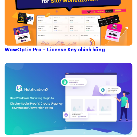
WowOptin Pro - License Key chính hãng