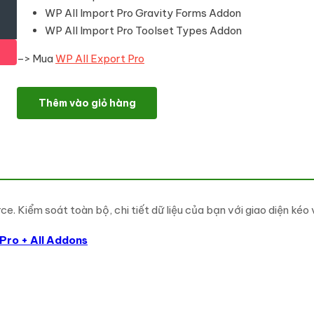
WP All Import Pro Gravity Forms Addon
WP All Import Pro Toolset Types Addon
–> Mua
WP All Export Pro
WP All Import Pro + All Addons số lượng
Thêm vào giỏ hàng
Kiểm soát toàn bộ, chi tiết dữ liệu của bạn với giao diện kéo 
 Pro + All Addons