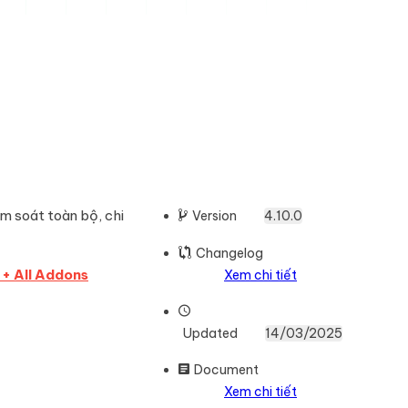
 soát toàn bộ, chi
Version
4.10.0
Changelog
 + All Addons
Xem chi tiết
Updated
14/03/2025
Document
Xem chi tiết