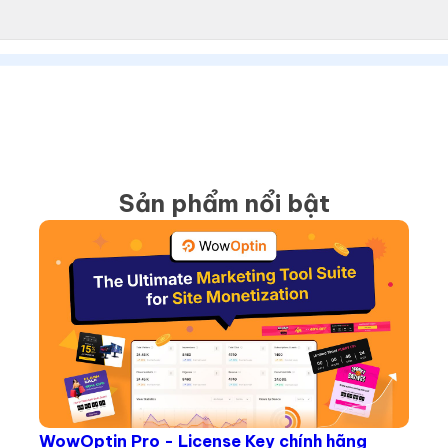
Sản phẩm nổi bật
WowOptin Pro - License Key chính hãng