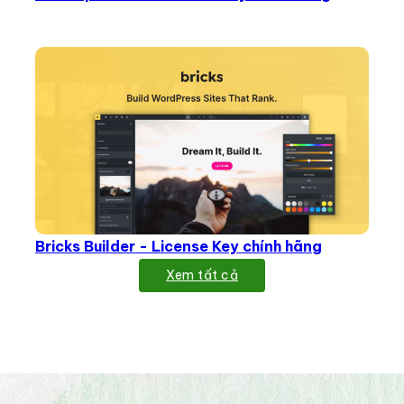
Bricks Builder - License Key chính hãng
Xem tất cả